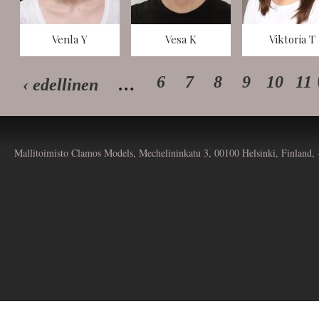
Venla Y
Vesa K
Viktoria T
6
7
8
9
10
11
‹ edellinen
…
Mallitoimisto Clamos Models, Mechelininkatu 3, 00100 Helsinki, Finland