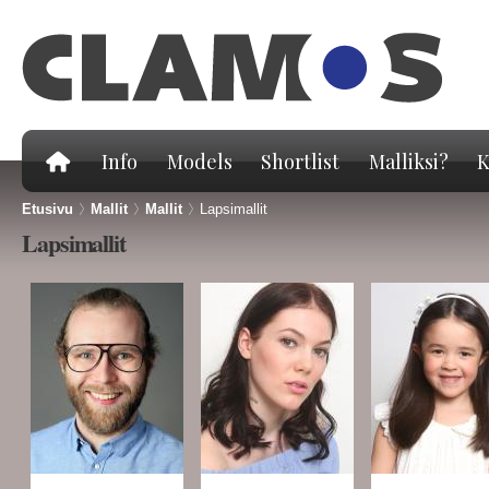
Hy
pä
Info
Models
Shortlist
Malliksi?
K
Etusivu
>
Mallit
>
Mallit
>
Lapsimallit
Lapsimallit
Sivut