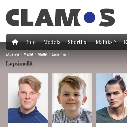
Hy
pä
Info
Models
Shortlist
Malliksi?
K
Etusivu
>
Mallit
>
Mallit
>
Lapsimallit
Lapsimallit
Sivut