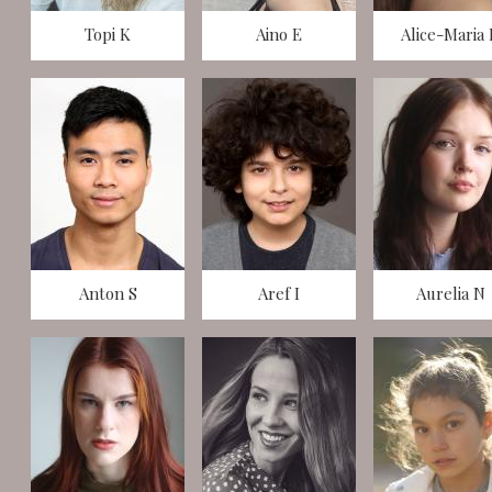
Topi K
Aino E
Alice-Maria
Anton S
Aref I
Aurelia N