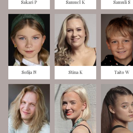
Sakari P
Samuel K
Samuli S
Sofija N
Stina K
Taito W