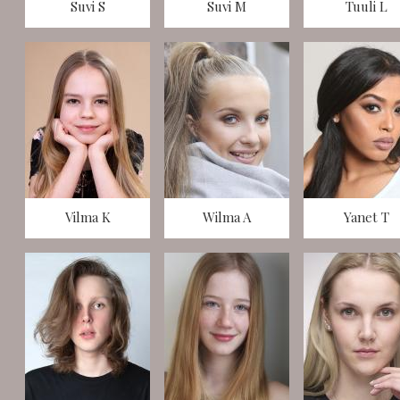
Suvi S
Suvi M
Tuuli L
Vilma K
Wilma A
Yanet T