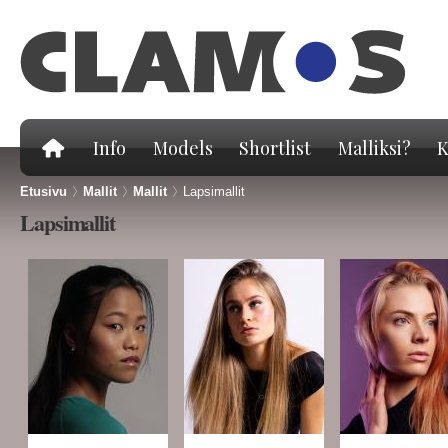
Hy
pä
Info
Models
Shortlist
Malliksi?
K
Etusivu
>
Mallit
>
Mallit
>
Lapsimallit
Lapsimallit
Sivut