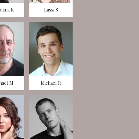
liina K
Lassi S
hael M
Michael R