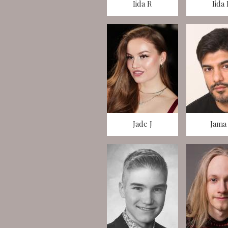
Iida R
Iida
Jade J
Jama