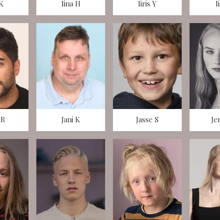
 K
Iina H
Iiris Y
I
 R
Jani K
Jasse S
Je