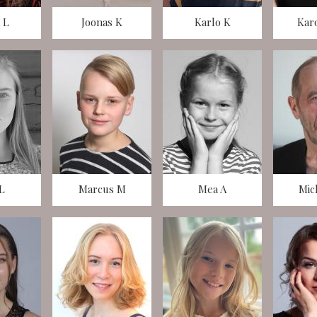
 L
Joonas K
Karlo K
Karo
 L
Marcus M
Mea A
Mic