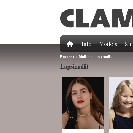
Info
Models
Sho
Etusivu
>
Mallit
>
Lapsimallit
Lapsimallit
Sivut