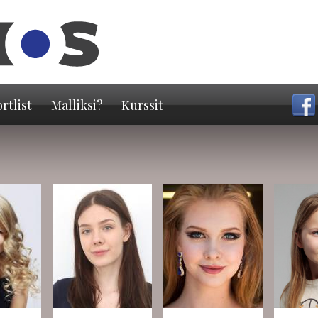
Hyppää
pääsisältöön
rtlist
Malliksi?
Kurssit