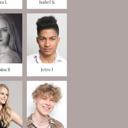
isa L
Isabel K
nina S
Jetro I