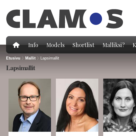
Hy
pä
Info
Models
Shortlist
Malliksi?
K
Etusivu
>
Mallit
>
Lapsimallit
Lapsimallit
Sivut