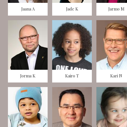
Jaana A
Jade K
Jarmo M
Jorma K
Kairo T
Kari N