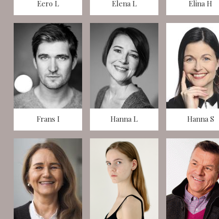
Eero L
Elena L
Elina H
Frans I
Hanna L
Hanna S