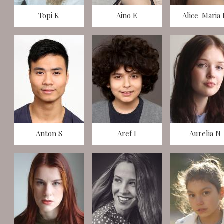
Topi K
Aino E
Alice-Maria
Anton S
Aref I
Aurelia N