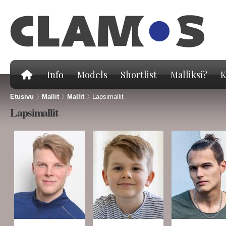
Hy
pä
Info
Models
Shortlist
Malliksi?
K
Etusivu
>
Mallit
>
Mallit
>
Lapsimallit
Lapsimallit
Sivut