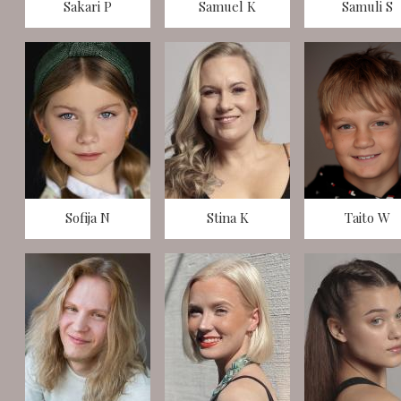
Sakari P
Samuel K
Samuli S
Sofija N
Stina K
Taito W