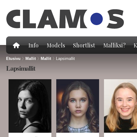
Hy
pä
Info
Models
Shortlist
Malliksi?
K
Etusivu
>
Mallit
>
Mallit
>
Lapsimallit
Lapsimallit
Sivut