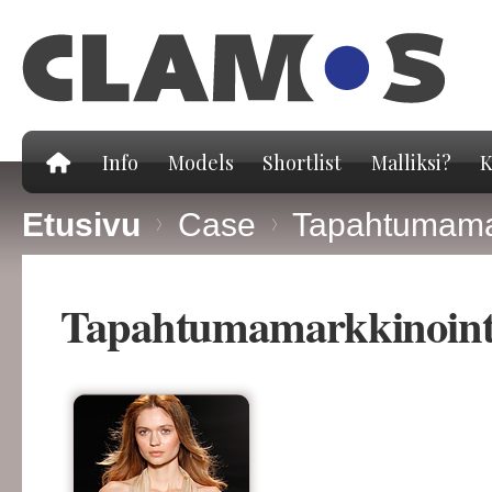
Hy
pä
Info
Models
Shortlist
Malliksi?
K
Etusivu
>
Case
>
Tapahtumamark
Tapahtumamarkkinointi j