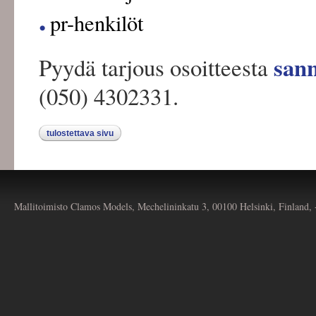
pr-henkilöt
san
Pyydä tarjous osoitteesta
(050) 4302331.
tulostettava sivu
Mallitoimisto Clamos Models, Mechelininkatu 3, 00100 Helsinki, Finland