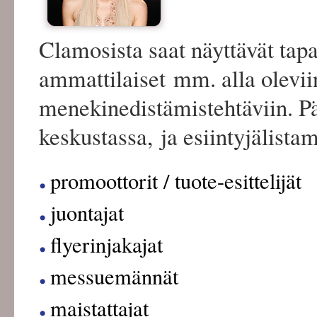
Clamosista saat näyttävät ta
ammattilaiset mm. alla olevii
menekinedistämistehtäviin. 
keskustassa, ja esiintyjälist
promoottorit / tuote-esittelijät
juontajat
flyerinjakajat
messuemännät
maistattajat