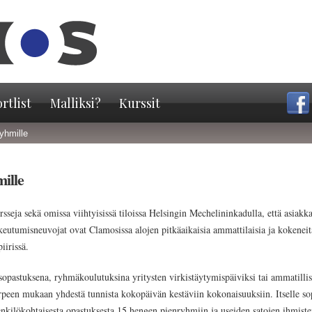
Hyppää
pääsisältöön
rtlist
Malliksi?
Kurssit
ryhmille
mille
sseja sekä omissa viihtyisissä tiloissa Helsingin Mechelininkadulla, että asiak
ukeutumisneuvojat ovat Clamosissa alojen pitkäaikaisia ammattilaisia ja kokeneita
iirissä.
isopastuksena, ryhmäkoulutuksina yritysten virkistäytymispäiviksi tai ammatilli
rpeen mukaan yhdestä tunnista kokopäivän kestäviin kokonaisuuksiin. Itselle sop
kilökohtaisesta opastuksesta 15 hengen pienryhmiin ja useiden satojen ihmiste