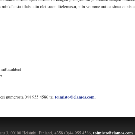
o minkälaista tilaisuutta olet suunnittelemassa, niin voimme auttaa sinua onnistu
 mittasuhteet
?
toimisto@clamos.com
sesi numerosta 044 955 4586 tai
.
toimisto@clamos.com
atu 3, 00100 Helsinki, Finland, +358 (0)44 955 4586,