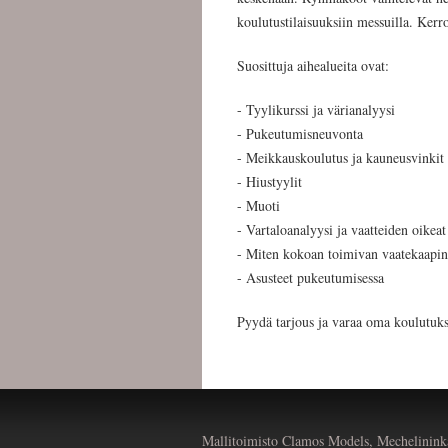
koulutustilaisuuksiin messuilla. Kerr
Suosittuja aihealueita ovat:
- Tyylikurssi ja värianalyysi
- Pukeutumisneuvonta
- Meikkauskoulutus ja kauneusvinkit
- Hiustyylit
- Muoti
- Vartaloanalyysi ja vaatteiden oikeat
- Miten kokoan toimivan vaatekaapin
- Asusteet pukeutumisessa
Pyydä tarjous ja varaa oma koulutuk
Mallitoimisto Clamos Models, Mechelinink