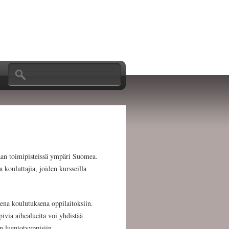
Hakulomake
Etsi
kaan toimipisteissä ympäri Suomea.
 kouluttajia, joiden kursseilla
sena koulutuksena oppilaitoksiin.
ivia aihealueita voi yhdistää
n luentotyyppisiin