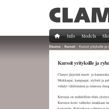
Info
Models
Sho
Etusivu
>
Kurssit
>
Kurssit yrityksille ja 
Kurssit yrityksille ja ryh
Clamos järjestää muoti- ja kauneuskur
Meikkaajat, kampaajat, stylistit ja p
viihdyt välittömässä ja rennossa ilmap
Kursseja on mahdollista tilata yksity
Kurssien kesto vaihtelee asiakkaan ta
keskenään. Ryhmäkoot vaihtelevat hen