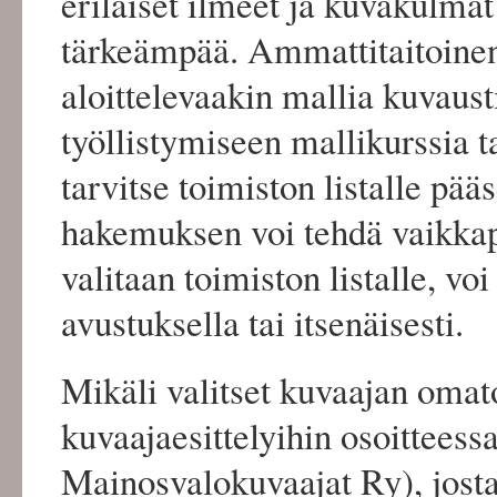
erilaiset ilmeet ja kuvakulma
tärkeämpää. Ammattitaitoine
aloittelevaakin mallia kuvausti
työllistymiseen mallikurssia t
tarvitse toimiston listalle pä
hakemuksen voi tehdä vaikkap
valitaan toimiston listalle, v
avustuksella tai itsenäisesti.
Mikäli valitset kuvaajan omato
kuvaajaesittelyihin osoitteess
Mainosvalokuvaajat Ry), josta