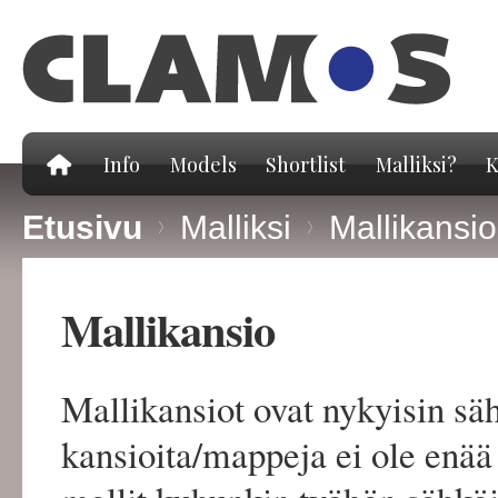
Hy
pä
Info
Models
Shortlist
Malliksi?
K
Etusivu
>
Malliksi
>
Mallikansio
Mallikansio
Mallikansiot ovat nykyisin sä
kansioita/mappeja ei ole enää