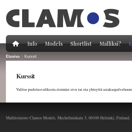
Hy
pä
Info
Models
Shortlist
Malliksi?
K
Etusivu
>
Kurssit
Kurssit
Valitse pudotusvalikosta etsimäsi sivu tai ota yhteyttä asiakaspalvel
Mallitoimisto Clamos Models, Mechelininkatu 3, 00100 Helsinki, Finland