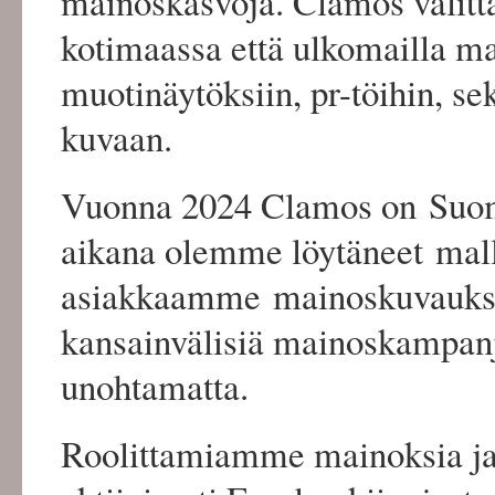
mainoskasvoja. Clamos välittää
kotimaassa että ulkomailla ma
muotinäytöksiin, pr-töihin, sek
kuvaan.
Vuonna 2024 Clamos on Suome
aikana olemme löytäneet mall
asiakkaamme mainoskuvaukse
kansainvälisiä mainoskampanjoi
unohtamatta.
Roolittamiamme mainoksia ja