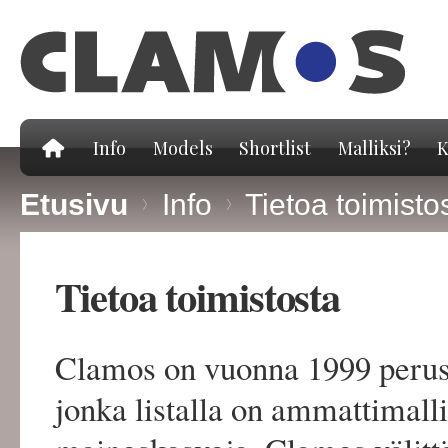
Hy
pä
Info
Models
Shortlist
Malliksi?
K
Etusivu
>
Info
>
Tietoa toimisto
Tietoa toimistosta
Clamos on vuonna 1999 perust
jonka listalla on ammattimalli