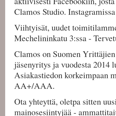
aktiivisesti Facebookiin, jost
Clamos Studio. Instagramis
Viihtyisät, uudet toimitilamme
Mechelininkatu 3:ssa - Terve
Clamos on Suomen Yrittäjie
jäsenyritys ja vuodesta 2014 
Asiakastiedon korkeimpaan ma
AA+/AAA.
Ota yhteyttä, oletpa sitten uus
mainosesiintyjää - ammattitait