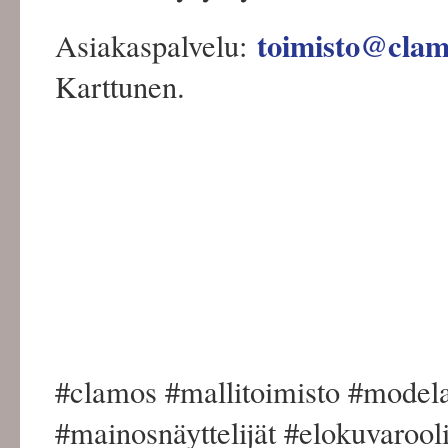
toimisto@cla
Asiakaspalvelu:
Karttunen.
#clamos #mallitoimisto #modela
#mainosnäyttelijät #elokuvarool