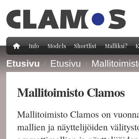
Hy
pä
Info
Models
Shortlist
Malliksi?
K
Etusivu
>
Etusivu
>
Mallitoimis
Mallitoimisto Clamos
Mallitoimisto Clamos on vuonna
mallien ja näyttelijöiden välityst