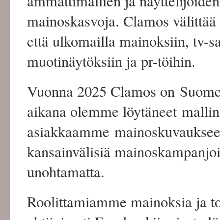
ammattimallien ja näyttelijöiden 
mainoskasvoja. Clamos välittää m
että ulkomailla mainoksiin, tv-sa
muotinäytöksiin ja pr-töihin.
Vuonna 2025 Clamos on Suomen 
aikana olemme löytäneet mallin
asiakkaamme mainoskuvaukseen
kansainvälisiä mainoskampanjoita
unohtamatta.
Roolittamiamme mainoksia ja t