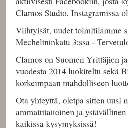
aktiivisesti Facebookiin, josta 
Clamos Studio. Instagramissa
Viihtyisät, uudet toimitilamme s
Mechelininkatu 3:ssa - Tervetu
Clamos on Suomen Yrittäjien ja
vuodesta 2014 luokiteltu sekä 
korkeimpaan mahdolliseen luot
Ota yhteyttä, oletpa sitten uusi 
ammattitaitoinen ja ystävälline
kaikissa kysymyksissä!