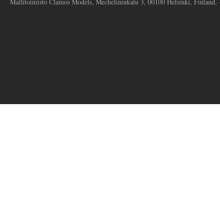
Mallitoimisto Clamos Models, Mechelininkatu 3, 00100 Helsinki, Finland