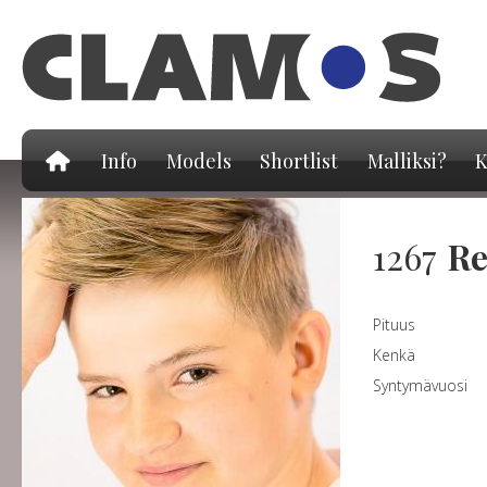
Hy
pä
Info
Models
Shortlist
Malliksi?
K
1267
Re
Pituus
Kenkä
Syntymävuosi