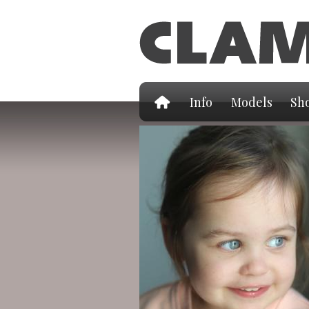
Info
Models
Sho