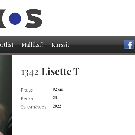
Hyppää
pääsisältöön
rtlist
Malliksi?
Kurssit
1342
Lisette T
92 cm
Pituus
23
Kenkä
2022
Syntymävuosi