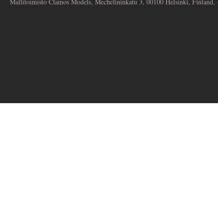
Mallitoimisto Clamos Models, Mechelininkatu 3, 00100 Helsinki, Finland