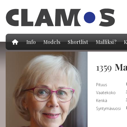
Hy
pä
Info
Models
Shortlist
Malliksi?
K
1359
Ma
Pituus
Vaatekoko
Kenkä
Syntymävuosi