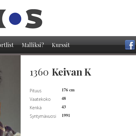
Hyppää
pääsisältöön
rtlist
Malliksi?
Kurssit
1360
Keivan K
176 cm
Pituus
48
Vaatekoko
43
Kenkä
1991
Syntymävuosi