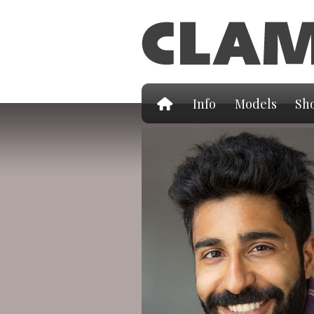
Info
Models
Sho