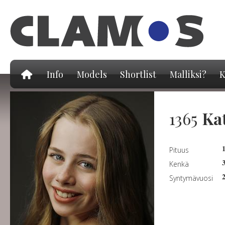
Hy
pä
Info
Models
Shortlist
Malliksi?
K
1365
Ka
Pituus
Kenkä
Syntymävuosi