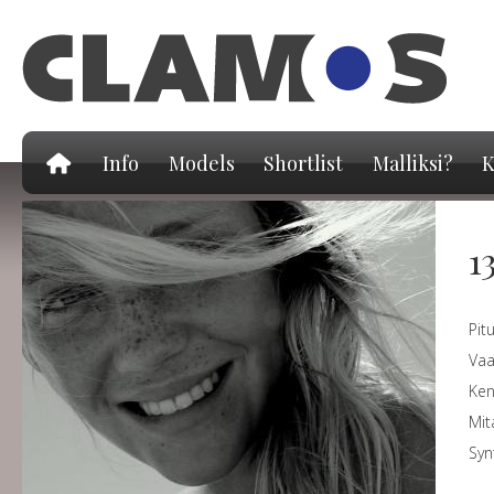
Hy
pä
Info
Models
Shortlist
Malliksi?
K
1
Pit
Vaa
Ke
Mit
Syn