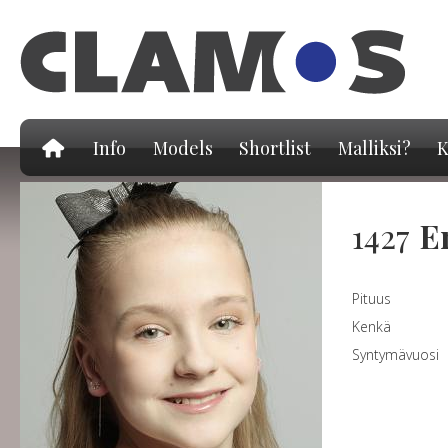
Hy
pä
Info
Models
Shortlist
Malliksi?
K
1427
E
Pituus
Kenkä
Syntymävuosi