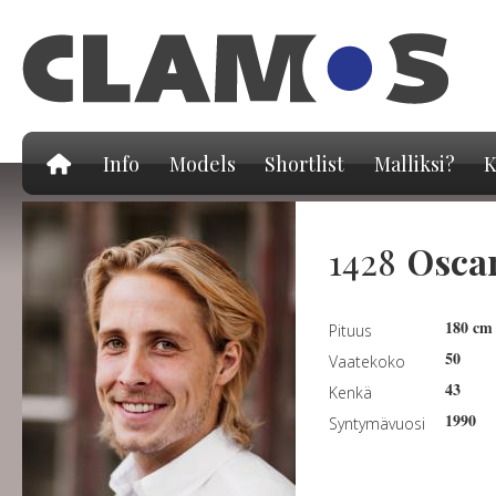
Hy
pä
Info
Models
Shortlist
Malliksi?
K
1428
Osca
180 cm
Pituus
50
Vaatekoko
43
Kenkä
1990
Syntymävuosi