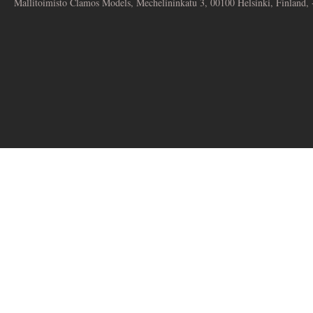
Mallitoimisto Clamos Models, Mechelininkatu 3, 00100 Helsinki, Finland