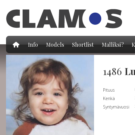
Hy
pä
Info
Models
Shortlist
Malliksi?
K
1486
Lu
Pituus
Kenkä
Syntymävuosi