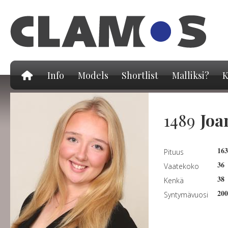
Hy
pä
Info
Models
Shortlist
Malliksi?
K
1489
Joa
16
Pituus
36
Vaatekoko
38
Kenkä
200
Syntymävuosi