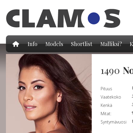
Hy
pä
Info
Models
Shortlist
Malliksi?
K
1490
No
Pituus
Vaatekoko
Kenkä
Mitat:
Syntymävuosi