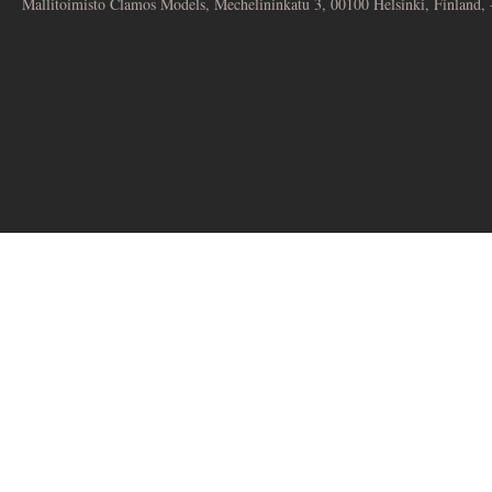
Mallitoimisto Clamos Models, Mechelininkatu 3, 00100 Helsinki, Finland