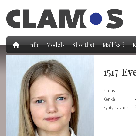
Hy
pä
Info
Models
Shortlist
Malliksi?
K
1517
Ev
Pituus
Kenkä
Syntymävuosi