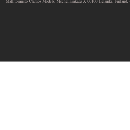
Mallitoimisto Clamos Models, Mechelininkatu 3, 00100 Helsinki, Finland