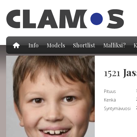
Hy
pä
Info
Models
Shortlist
Malliksi?
K
1521
Jas
Pituus
Kenkä
Syntymävuosi