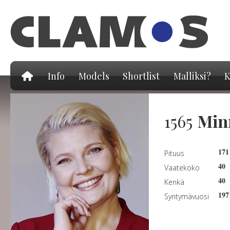
Hy
pä
Info
Models
Shortlist
Malliksi?
K
1565
Min
171
Pituus
40
Vaatekoko
40
Kenkä
197
Syntymävuosi