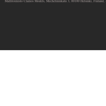
Mallitoimisto Clamos Models, Mechelininkatu 3, 00100 Helsinki, Finland