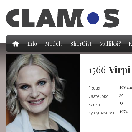
Hy
pä
Info
Models
Shortlist
Malliksi?
K
1566
Virpi
168 cm
Pituus
36
Vaatekoko
38
Kenkä
1974
Syntymävuosi