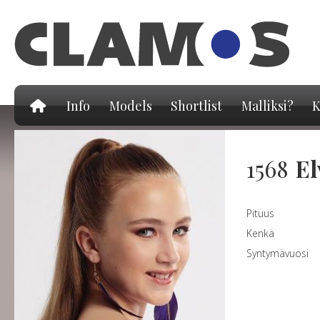
Hy
pä
Info
Models
Shortlist
Malliksi?
K
1568
El
Pituus
Kenkä
Syntymävuosi