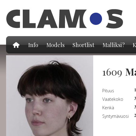
Hy
pä
Info
Models
Shortlist
Malliksi?
K
1609
Ma
Pituus
Vaatekoko
Kenkä
Syntymävuosi