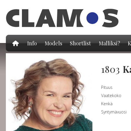
Hy
pä
Info
Models
Shortlist
Malliksi?
K
1803
K
Pituus
Vaatekoko
Kenkä
Syntymävuosi