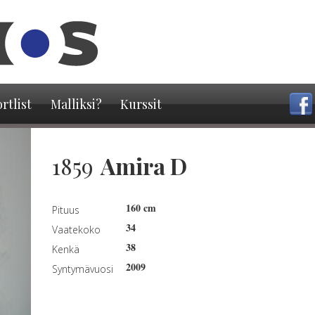
Hyppää
pääsisältöön
rtlist
Malliksi?
Kurssit
1859
Amira D
160 cm
Pituus
34
Vaatekoko
38
Kenkä
2009
Syntymävuosi