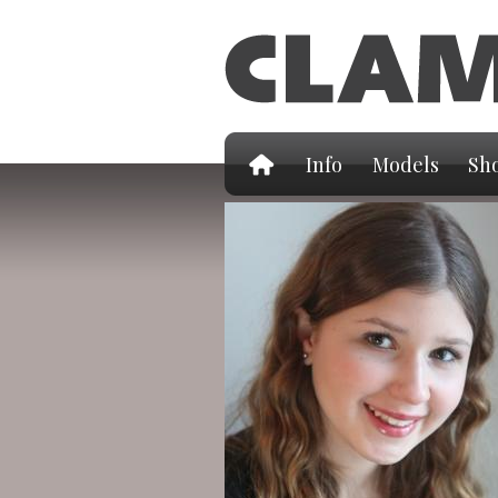
Info
Models
Sho