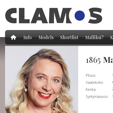
Hy
pä
Info
Models
Shortlist
Malliksi?
K
1865
Ma
Pituus
Vaatekoko
Kenkä
Syntymävuosi