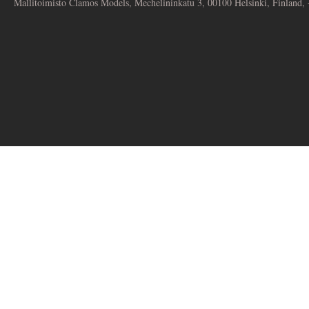
Mallitoimisto Clamos Models, Mechelininkatu 3, 00100 Helsinki, Finland