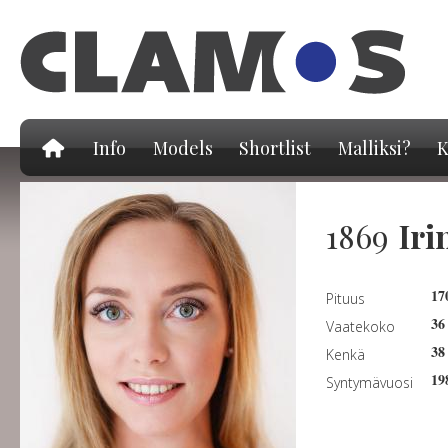
Hy
pä
Info
Models
Shortlist
Malliksi?
K
1869
Iri
17
Pituus
36
Vaatekoko
38
Kenkä
19
Syntymävuosi