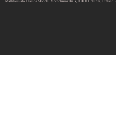
Mallitoimisto Clamos Models, Mechelininkatu 3, 00100 Helsinki, Finland