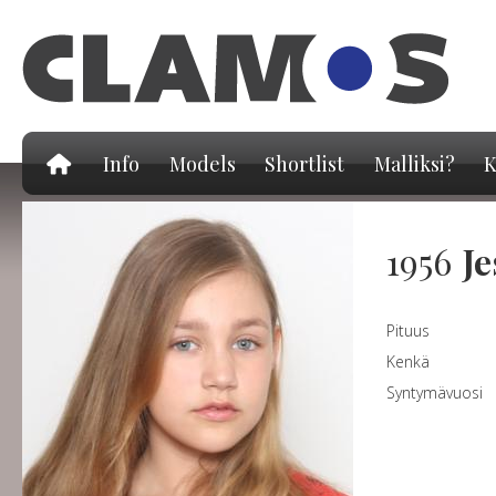
Hy
pä
Info
Models
Shortlist
Malliksi?
K
1956
Je
Pituus
Kenkä
Syntymävuosi