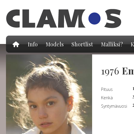
Hy
pä
Info
Models
Shortlist
Malliksi?
K
1976
Em
Pituus
Kenkä
Syntymävuosi