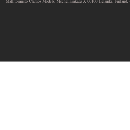
Mallitoimisto Clamos Models, Mechelininkatu 3, 00100 Helsinki, Finland