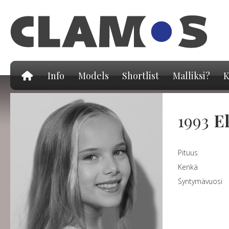
Hy
pä
Info
Models
Shortlist
Malliksi?
K
1993
El
Pituus
Kenkä
Syntymävuosi