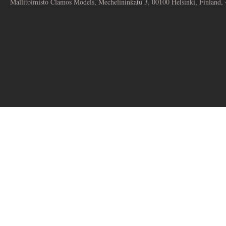
Mallitoimisto Clamos Models, Mechelininkatu 3, 00100 Helsinki, Finland