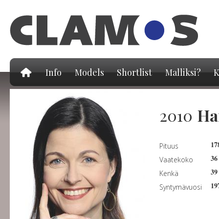
Hy
pä
Info
Models
Shortlist
Malliksi?
K
2010
Ha
17
Pituus
36
Vaatekoko
39
Kenkä
19
Syntymävuosi