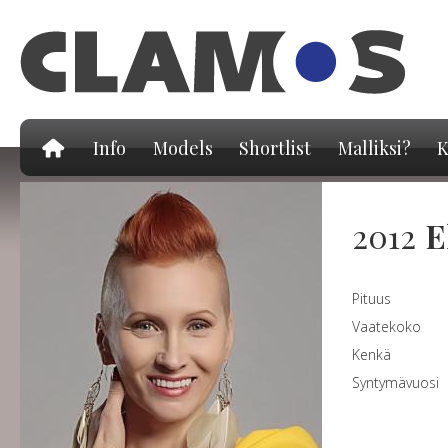
Hy
pä
Info
Models
Shortlist
Malliksi?
K
2012
E
Pituus
Vaatekoko
Kenkä
Syntymävuosi