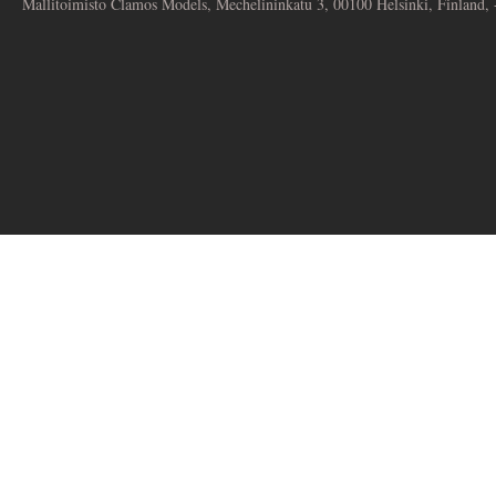
Mallitoimisto Clamos Models, Mechelininkatu 3, 00100 Helsinki, Finland