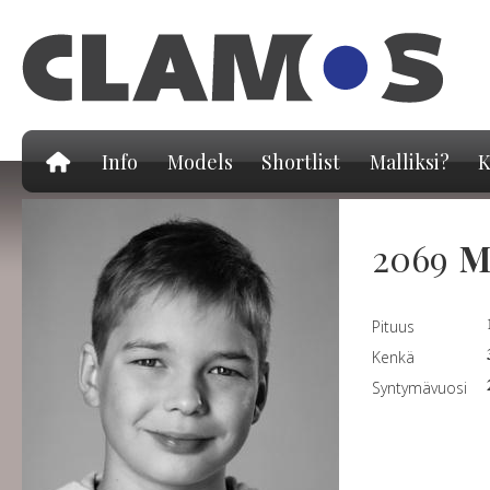
Hy
pä
Info
Models
Shortlist
Malliksi?
K
2069
M
Pituus
Kenkä
Syntymävuosi