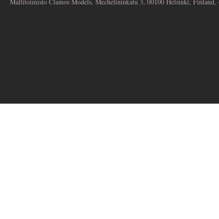
Mallitoimisto Clamos Models, Mechelininkatu 3, 00100 Helsinki, Finland