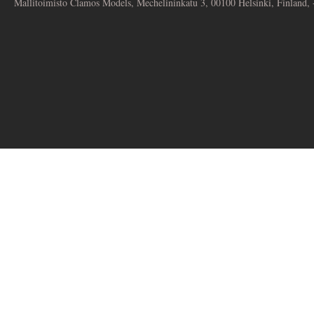
Mallitoimisto Clamos Models, Mechelininkatu 3, 00100 Helsinki, Finland