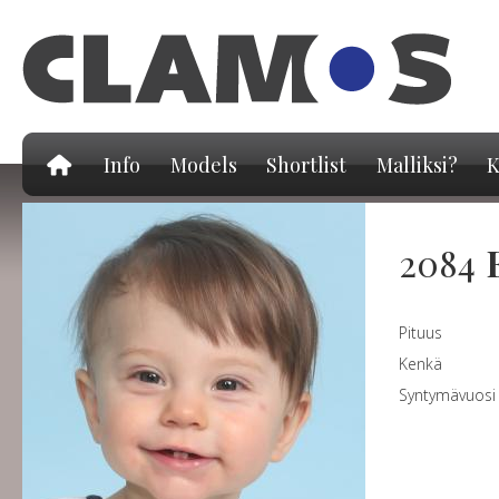
Hy
pä
Info
Models
Shortlist
Malliksi?
K
2084
Pituus
Kenkä
Syntymävuosi