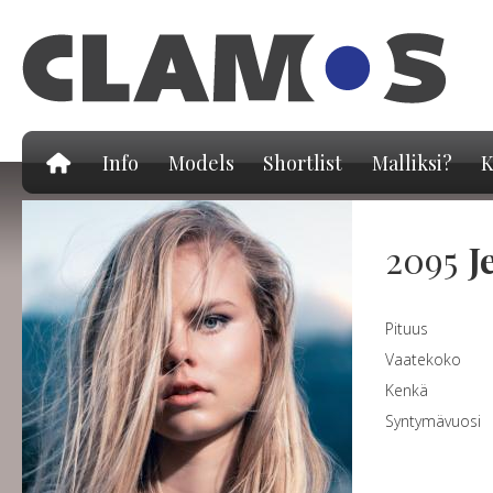
Hy
pä
Info
Models
Shortlist
Malliksi?
K
2095
J
Pituus
Vaatekoko
Kenkä
Syntymävuosi