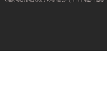
Mallitoimisto Clamos Models, Mechelininkatu 3, 00100 Helsinki, Finland