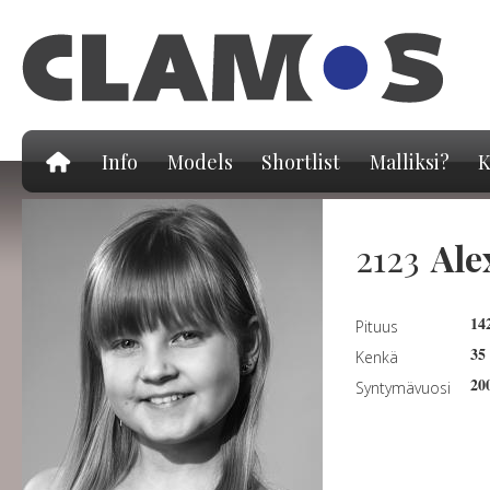
Hy
pä
Info
Models
Shortlist
Malliksi?
K
2123
Ale
14
Pituus
35
Kenkä
20
Syntymävuosi