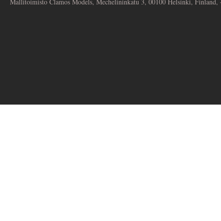
Mallitoimisto Clamos Models, Mechelininkatu 3, 00100 Helsinki, Finland