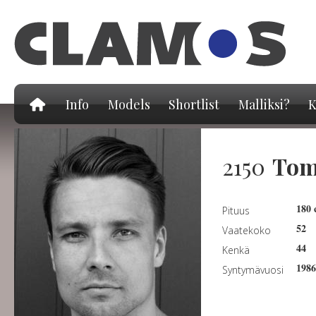
Hy
pä
Info
Models
Shortlist
Malliksi?
K
2150
Tom
180
Pituus
52
Vaatekoko
44
Kenkä
1986
Syntymävuosi