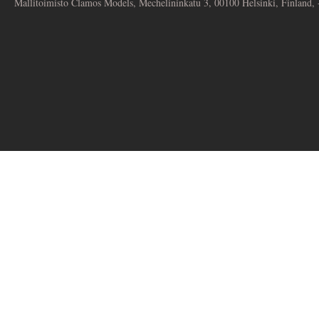
Mallitoimisto Clamos Models, Mechelininkatu 3, 00100 Helsinki, Finland