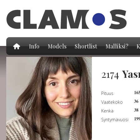
Hy
pä
Info
Models
Shortlist
Malliksi?
K
2174
Yas
16
Pituus
36
Vaatekoko
38
Kenkä
19
Syntymävuosi