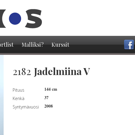
Hyppää
pääsisältöön
rtlist
Malliksi?
Kurssit
2182
Jadelmiina V
144 cm
Pituus
37
Kenkä
2008
Syntymävuosi