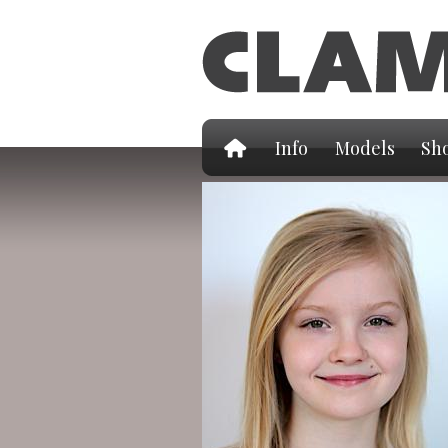
Info
Models
Sho