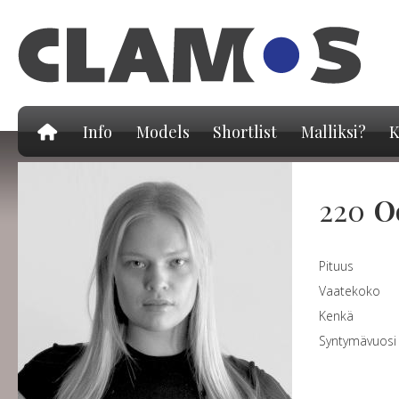
Hy
pä
Info
Models
Shortlist
Malliksi?
K
220
O
Pituus
Vaatekoko
Kenkä
Syntymävuosi