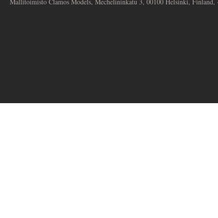
Mallitoimisto Clamos Models, Mechelininkatu 3, 00100 Helsinki, Finland