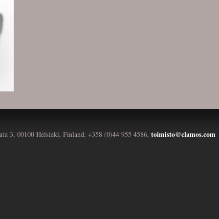
toimisto@clamos.com
atu 3, 00100 Helsinki, Finland, +358 (0)44 955 4586,