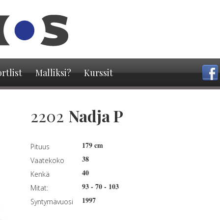
Hyppää
pääsisältöön
rtlist
Malliksi?
Kurssit
2202
Nadja P
179 cm
Pituus
38
Vaatekoko
40
Kenkä
93
-
70
-
103
Mitat:
1997
Syntymävuosi