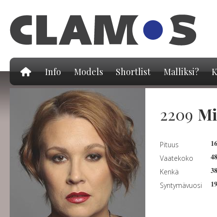
Hy
pä
Info
Models
Shortlist
Malliksi?
K
2209
Mi
1
Pituus
4
Vaatekoko
3
Kenkä
1
Syntymävuosi