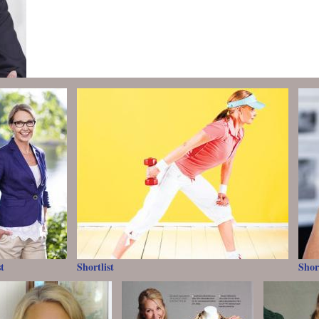
st
Shortlist
Short