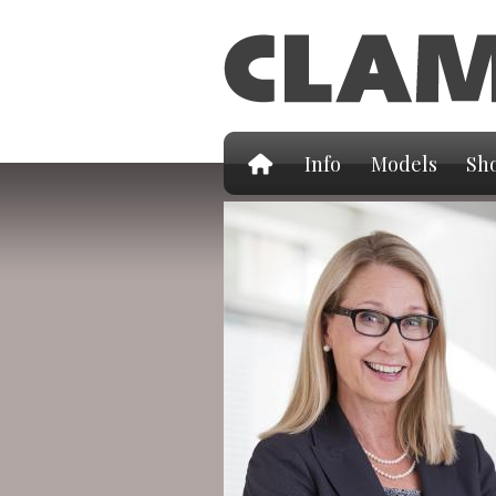
Info
Models
Sho