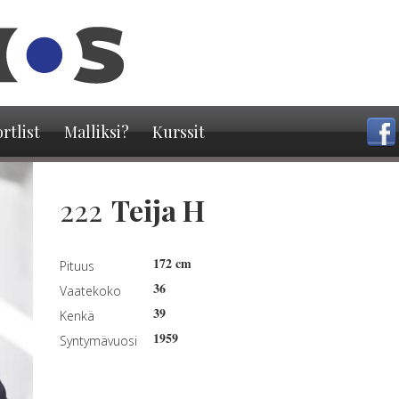
Hyppää
pääsisältöön
rtlist
Malliksi?
Kurssit
222
Teija H
172 cm
Pituus
36
Vaatekoko
39
Kenkä
1959
Syntymävuosi